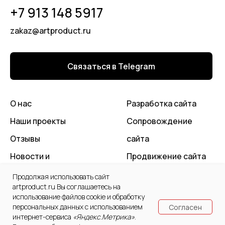
+7 913 148 5917
zakaz@artproduct.ru
Связаться в Telegram
О нас
Разработка сайта
Наши проекты
Сопровождение
Отзывы
сайта
Новости и
Продвижение сайта
статьи
Контекстная реклама
Продолжая использовать сайт
artproduct.ru
Вы соглашаетесь на
Контакты
использование файлов cookie и обработку
персональных данных с использованием
Согласен
© 2006-2026 ООО «Артпродукт».
интернет-сервиса
«Яндекс.Метрика»
.
Все права защищены.