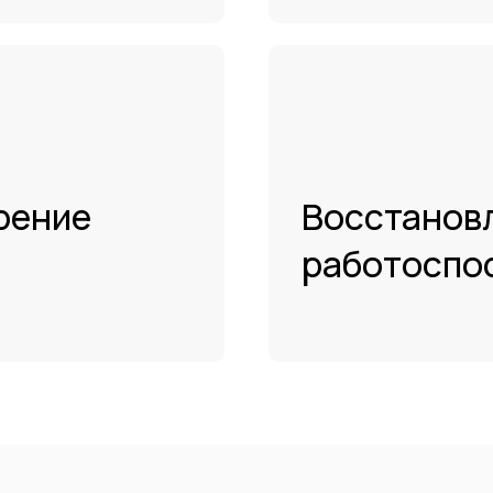
рение
Восстанов
работоспо