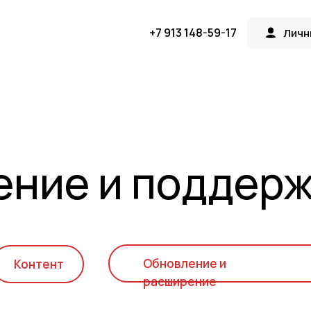
+7 913 148-59-17
Личн
Личн
ние и поддерж
Обновление и
Контент
расширение