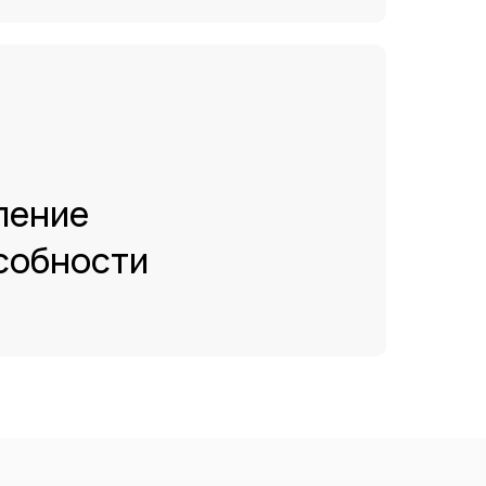
ление
собности